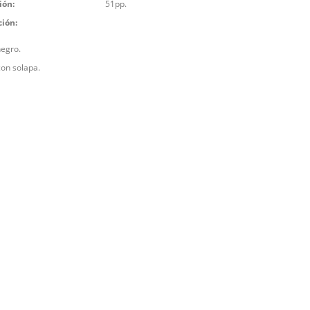
ión:
51pp.
ción:
negro.
con solapa.