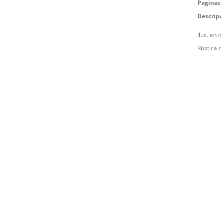
Paginac
Descrip
Ilus. en 
Rústica 