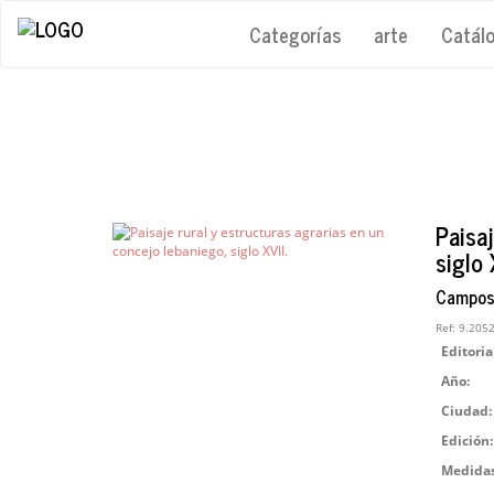
Categorías
arte
Catál
Paisaj
siglo 
Campos,
Ref:
9.205
Editoria
Año:
Ciudad:
Edición:
Medidas