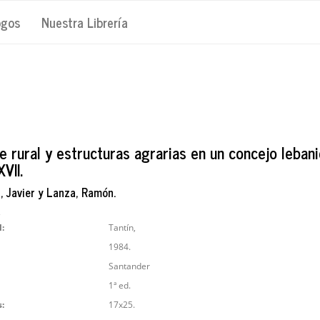
ogos
Nuestra Librería
e rural y estructuras agrarias en un concejo leban
XVII.
 Javier y Lanza, Ramón.
2
l:
Tantín,
1984.
Santander
1ª ed.
:
17x25.