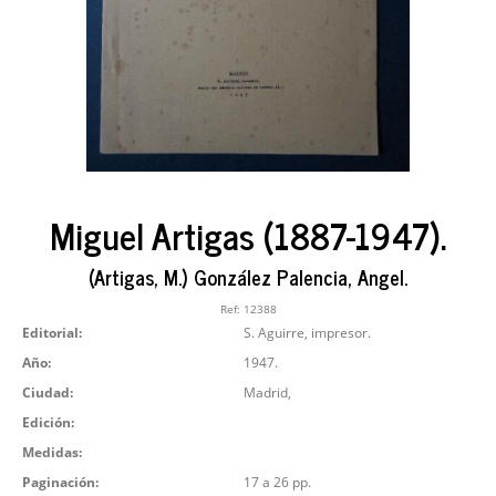
Miguel Artigas (1887-1947).
(Artigas, M.) González Palencia, Angel.
Ref:
12388
Editorial:
S. Aguirre, impresor.
Año:
1947.
Ciudad:
Madrid,
Edición:
Medidas:
Paginación:
17 a 26 pp.