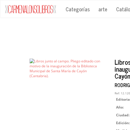
Categorías
arte
Catál
Libro
inaug
Cayón 
RODRIG
Ref:
12.12
Editoria
Año:
Ciudad:
Edición: