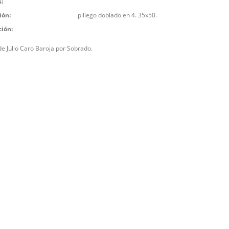
:
ión:
piliego doblado en 4. 35x50.
ción:
de Julio Caro Baroja por Sobrado.