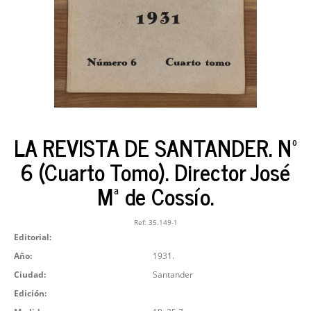
LA REVISTA DE SANTANDER. Nº
6 (Cuarto Tomo). Director José
Mª de Cossío.
Ref:
35.149-1
Editorial:
Año:
1931.
Ciudad:
Santander
Edición: