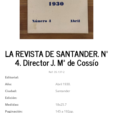
LA REVISTA DE SANTANDER. Nº
4. Director J. Mª de Cossío
Ref:
35.137-2
Editorial:
Año:
Abril 1930.
Ciudad:
Santander
Edición:
Medidas:
18x25.7
Paginación:
145 a 192pp.