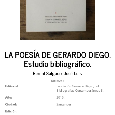
LA POESÍA DE GERARDO DIEGO.
Estudio bibliográfico.
Bernal Salgado, José Luis.
Ref:
m20.4
Editorial:
Fundación Gerardo Diego, col.
Bibliografías Contemporáneas 3.
Año:
2016.
Ciudad:
Santander
Edición: