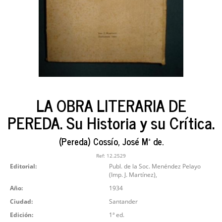
LA OBRA LITERARIA DE
PEREDA. Su Historia y su Crítica.
(Pereda) Cossío, José Mª de.
Ref:
12.2529
Editorial:
Publ. de la Soc. Menéndez Pelayo
(Imp. J. Martínez),
Año:
1934
Ciudad:
Santander
Edición:
1ª ed.