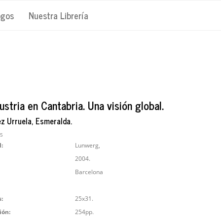
ogos
Nuestra Librería
ustria en Cantabria. Una visión global.
z Urruela, Esmeralda.
75
l:
Lunwerg,
2004.
Barcelona
:
25x31.
ión:
254pp.