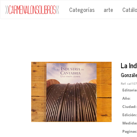
Categorías
arte
Catál
La Ind
Gonzále
Ref:
cal10
Editoria
Año:
Ciudad:
Edición:
Medidas
Paginac