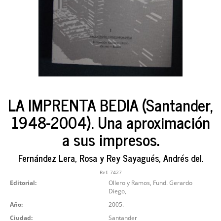
LA IMPRENTA BEDIA (Santander,
1948-2004). Una aproximación
a sus impresos.
Fernández Lera, Rosa y Rey Sayagués, Andrés del.
Ref:
7427
Editorial:
Ollero y Ramos, Fund. Gerardo
Diego,
Año:
2005.
Ciudad:
Santander