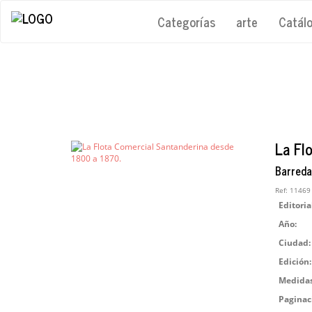
Categorías
arte
Catál
La Fl
Barreda
Ref:
11469
Editoria
Año:
Ciudad:
Edición:
Medidas
Paginac