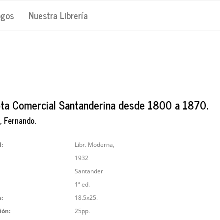
ogos
Nuestra Librería
ota Comercial Santanderina desde 1800 a 1870.
, Fernando.
l:
Libr. Moderna,
1932
Santander
1ª ed.
:
18.5x25.
ión:
25pp.