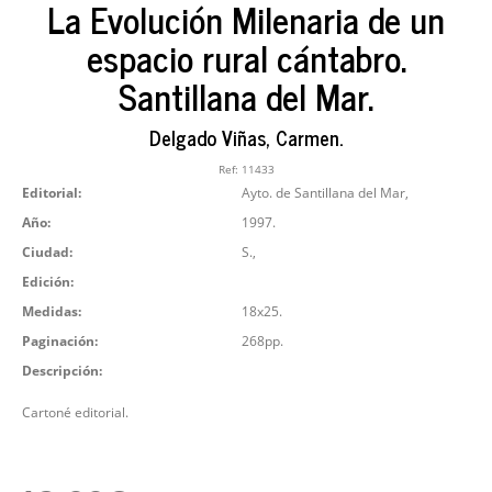
La Evolución Milenaria de un
espacio rural cántabro.
Santillana del Mar.
Delgado Viñas, Carmen.
Ref:
11433
Editorial:
Ayto. de Santillana del Mar,
Año:
1997.
Ciudad:
S.,
Edición:
Medidas:
18x25.
Paginación:
268pp.
Descripción:
Cartoné editorial.