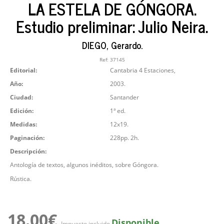
LA ESTELA DE GÓNGORA.
Estudio preliminar: Julio Neira.
DIEGO, Gerardo.
Ref:
37145
Editorial:
Cantabria 4 Estaciones,
Año:
2003.
Ciudad:
Santander
Edición:
1ª ed.
Medidas:
12x19.
Paginación:
228pp. 2h.
Descripción:
Antología de textos, algunos inéditos, sobre Góngora.
Rústica.
18.00€
Disponible
Impuesto incluido