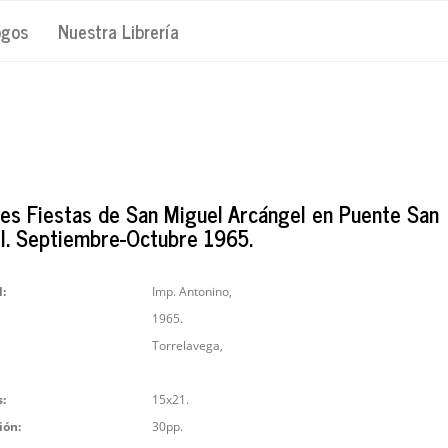
ogos
Nuestra Librería
es Fiestas de San Miguel Arcángel en Puente San
l. Septiembre-Octubre 1965.
l:
Imp. Antonino,
1965.
Torrelavega,
:
15x21.
ión:
30pp.