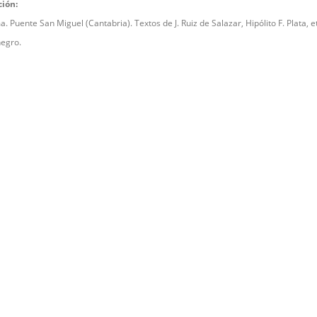
ción:
. Puente San Miguel (Cantabria). Textos de J. Ruiz de Salazar, Hipólito F. Plata, et
negro.