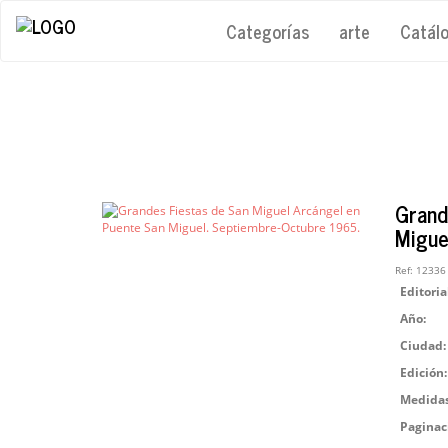
Categorías
arte
Catál
Grand
Migue
Ref:
12336
Editoria
Año:
Ciudad:
Edición:
Medidas
Paginac