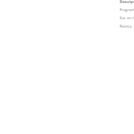
Descrip
Programa
Ilus. en 
Rústica.