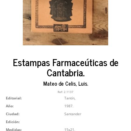
Estampas Farmaceúticas de
Cantabria.
Mateo de Celis, Luis.
Ref:
2.1137
Editorial:
Tantín,
Año:
1987.
Ciudad:
Santander
Edición:
Medidas:
15x21.