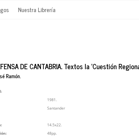
ogos
Nuestra Librería
FENSA DE CANTABRIA. Textos la 'Cuestión Regional
osé Ramón.
l:
1981.
Santander
:
14.5x22.
ión:
48pp.