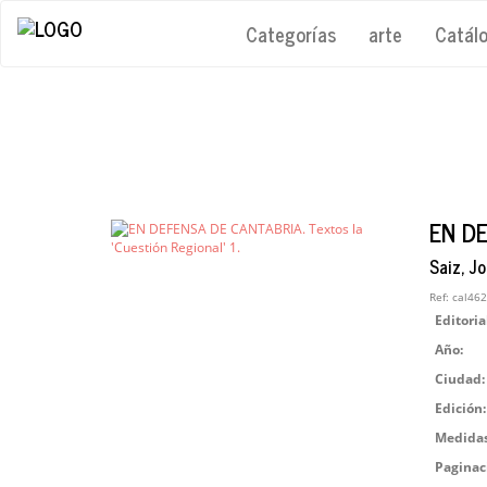
Categorías
arte
Catál
EN DE
Saiz, J
Ref:
cal462
Editoria
Año:
Ciudad:
Edición:
Medidas
Paginac