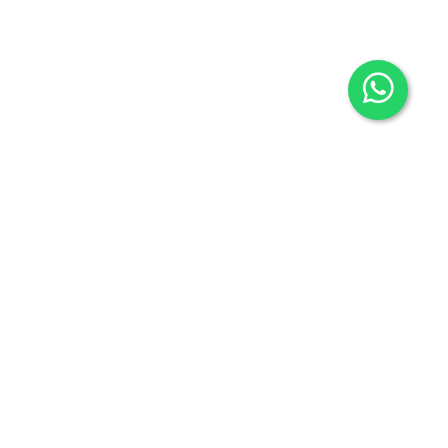
Contacto
605636503
info@carmenalonsolibros.com