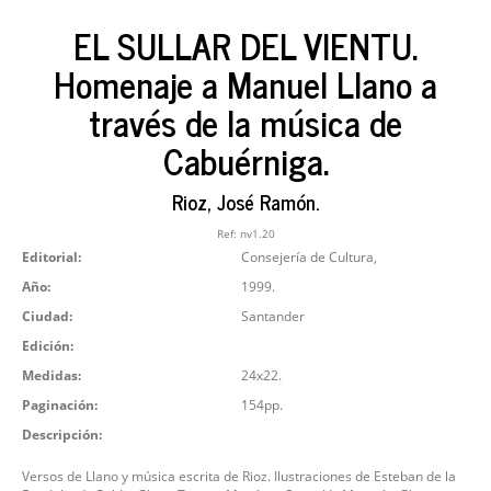
EL SULLAR DEL VIENTU.
Homenaje a Manuel Llano a
través de la música de
Cabuérniga.
Rioz, José Ramón.
Ref:
nv1.20
Editorial:
Consejería de Cultura,
Año:
1999.
Ciudad:
Santander
Edición:
Medidas:
24x22.
Paginación:
154pp.
Descripción:
Versos de Llano y música escrita de Rioz. Ilustraciones de Esteban de la