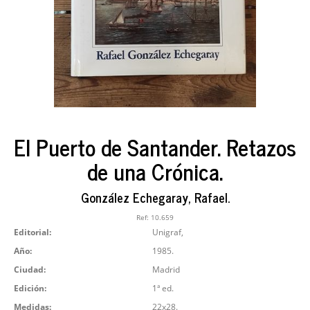
El Puerto de Santander. Retazos
de una Crónica.
González Echegaray, Rafael.
Ref:
10.659
Editorial:
Unigraf,
Año:
1985.
Ciudad:
Madrid
Edición:
1ª ed.
Medidas:
22x28.