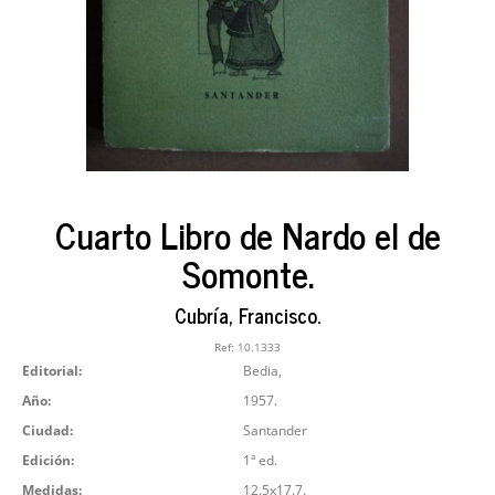
Cuarto Libro de Nardo el de
Somonte.
Cubría, Francisco.
Ref:
10.1333
Editorial:
Bedia,
Año:
1957.
Ciudad:
Santander
Edición:
1ª ed.
Medidas:
12.5x17.7.