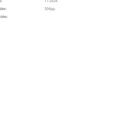
:
17.3x24.
ión:
304pp.
ción: