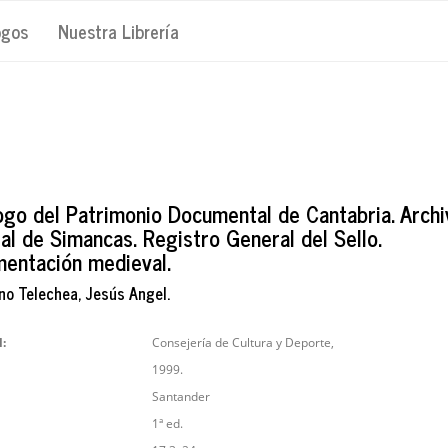
ogos
Nuestra Librería
ogo del Patrimonio Documental de Cantabria. Archi
al de Simancas. Registro General del Sello.
entación medieval.
no Telechea, Jesús Angel.
l:
Consejería de Cultura y Deporte,
1999.
Santander
1ª ed.