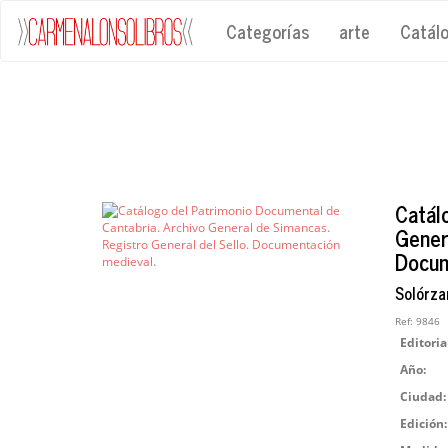
Categorías
arte
Catál
Catál
Gener
Docum
Solórza
Ref:
9846
Editoria
Año:
Ciudad:
Edición: