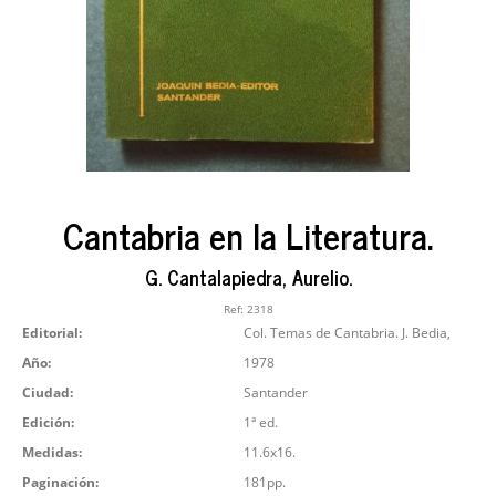
Cantabria en la Literatura.
G. Cantalapiedra, Aurelio.
Ref:
2318
Editorial:
Col. Temas de Cantabria. J. Bedia,
Año:
1978
Ciudad:
Santander
Edición:
1ª ed.
Medidas:
11.6x16.
Paginación:
181pp.