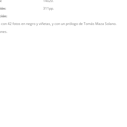
:
14x20.
ión:
311pp.
ción:
o con 42 fotos en negro y viñetas, y con un prólogo de Tomás Maza Solano.
ones.