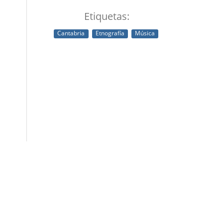
Etiquetas:
Cantabria
Etnografía
Música