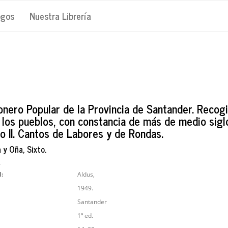
ogos
Nuestra Librería
onero Popular de la Provincia de Santander. Recog
 los pueblos, con constancia de más de medio sigl
bro II. Cantos de Labores y de Rondas.
 y Oña, Sixto.
4
l:
Aldus,
1949.
Santander
1ª ed.