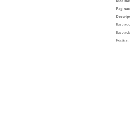
Medidas
Paginac
Descrip
Ilustrad
Ilustraci
Rústica.