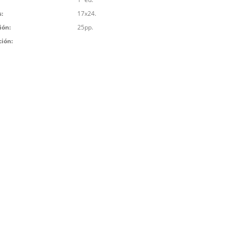
:
17x24.
ión:
25pp.
ción: