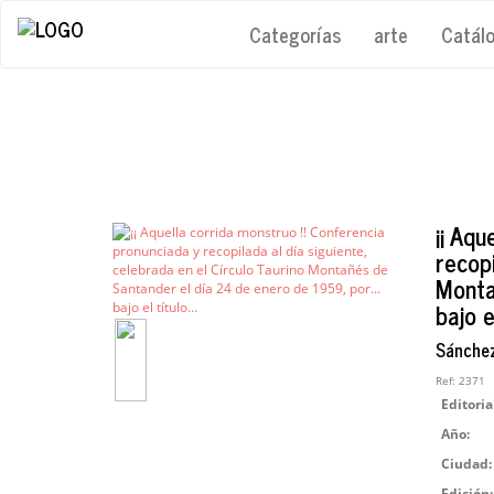
Categorías
arte
Catál
¡¡ Aqu
recopi
Monta
bajo el
Sánchez
Ref:
2371
Editoria
Año:
Ciudad:
Edición: