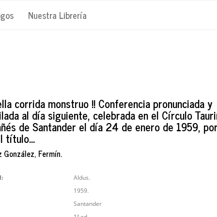
ogos
Nuestra Librería
ella corrida monstruo !! Conferencia pronunciada y
lada al día siguiente, celebrada en el Círculo Taur
ñés de Santander el día 24 de enero de 1959, por.
 título...
 González, Fermín.
l:
Aldus.
1959.
Santander
1ª ed.