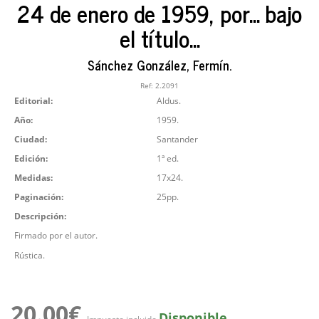
24 de enero de 1959, por... bajo
el título...
Sánchez González, Fermín.
Ref:
2.2091
Editorial:
Aldus.
Año:
1959.
Ciudad:
Santander
Edición:
1ª ed.
Medidas:
17x24.
Paginación:
25pp.
Descripción:
Firmado por el autor.
Rústica.
20.00€
Disponible