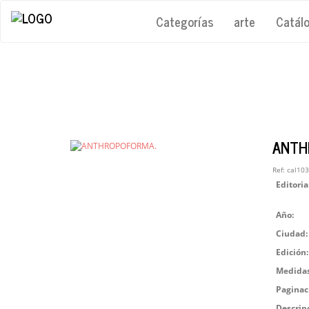
Categorías
arte
Catál
ANTH
Ref:
cal10
Editoria
Año:
Ciudad:
Edición:
Medidas
Paginac
Descrip