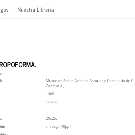
ogos
Nuestra Librería
ROPOFORMA.
36
l:
Museo de Bellas Artes de Asturias y Consejería de Cu
Cantabria ,
1988.
Oviedo,
:
20x25.
ión:
sin pag. (40pp.)
ción: