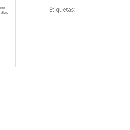
ano
Etiquetas:
dito,