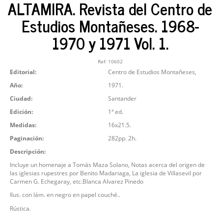
ALTAMIRA. Revista del Centro de
Estudios Montañeses. 1968-
1970 y 1971 Vol. 1.
Ref:
10602
Editorial:
Centro de Estudios Montañeses,
Año:
1971.
Ciudad:
Santander
Edición:
1ª ed.
Medidas:
16x21.5.
Paginación:
282pp. 2h.
Descripción:
Incluye un homenaje a Tomás Maza Solano, Notas acerca del origen de
las iglesias rupestres por Benito Madariaga, La iglesia de Villasevil por
Carmen G. Echegaray, etc.Blanca Alvarez Pinedo
Ilus. con lám. en negro en papel couché..
Rústica.