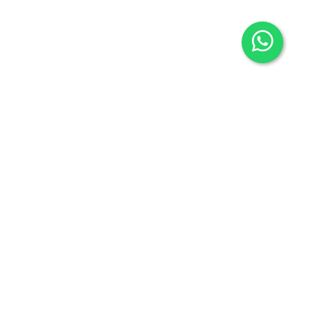
Contacto
605636503
info@carmenalonsolibros.com
Síguenos en: