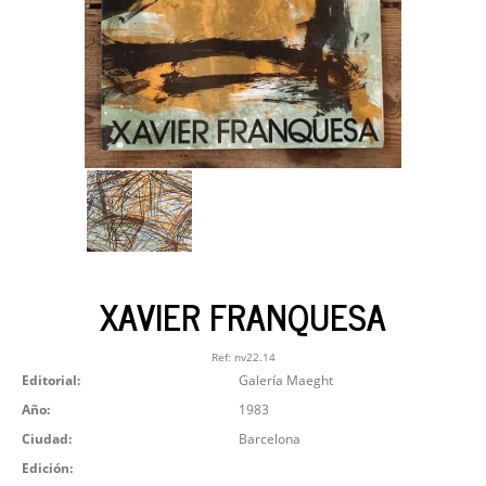
XAVIER FRANQUESA
Ref:
nv22.14
Editorial:
Galería Maeght
Año:
1983
Ciudad:
Barcelona
Edición: