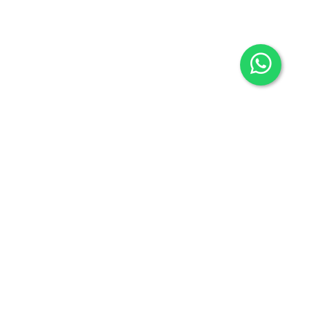
Contacto
605636503
info@carmenalonsolibros.com