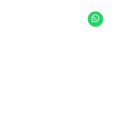
Contacto
605636503
info@carmenalonsolibros.com