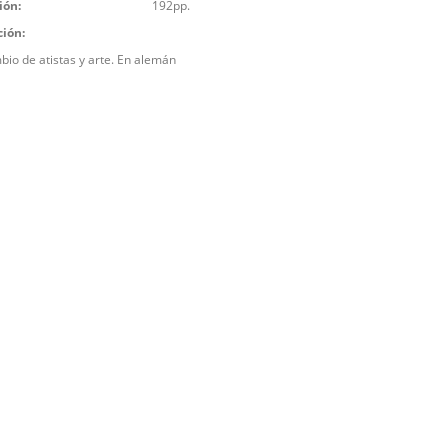
ión:
192pp.
ción:
bio de atistas y arte. En alemán