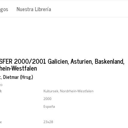
ogos
Nuestra Librería
FER 2000/2001 Galicien, Asturien, Baskenland,
hein-Westfalen
, Dietmar (Hrsg.)
20
l:
Kultursek. Nordrhein-Westfalen
2000
España
:
23x28