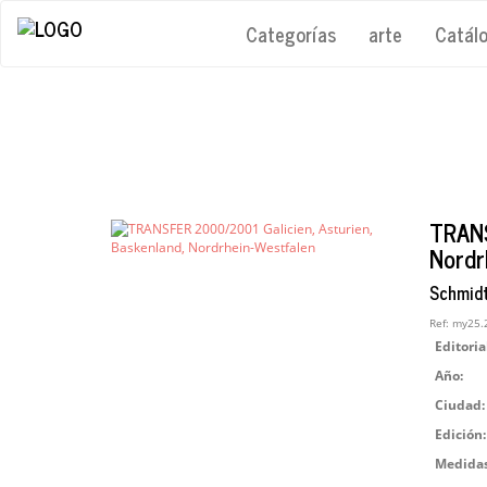
Categorías
arte
Catál
TRANS
Nordr
Schmidt
Ref:
my25.
Editoria
Año:
Ciudad:
Edición:
Medidas