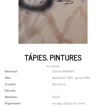
TÁPIES. PINTURES
Ref:
MZ60B
Editorial:
Galería MAEGHT.
Año:
desembre 1983 - gener1984.
Ciudad:
Barcelona
Edición:
Medidas:
23x32.
Paginación:
sin pag. (32pp.). En rama.