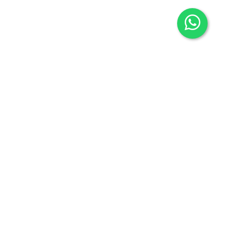
Contacto
605636503
info@carmenalonsolibros.com
Síguenos en:
Facebook