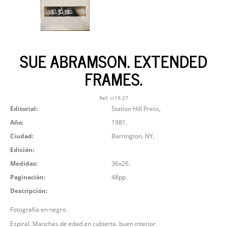
SUE ABRAMSON. EXTENDED
FRAMES.
Ref:
ct19.27
Editorial:
Station Hill Press,
Año:
1981.
Ciudad:
Barrington, NY,
Edición:
Medidas:
36x26.
Paginación:
48pp.
Descripción:
Fotografía en negro.
Espiral. Manchas de edad en cubierta. buen interior.