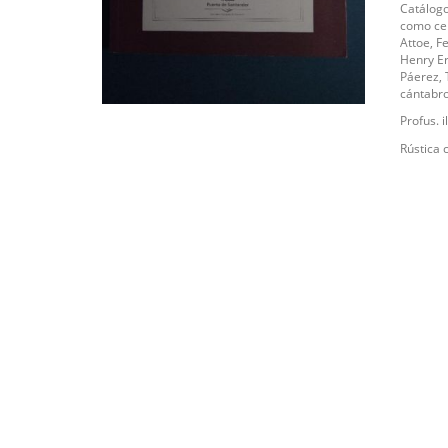
Catálogo
como cen
Attoe, F
Henry Er
Páerez, 
cántabr
Profus. i
Rústica 