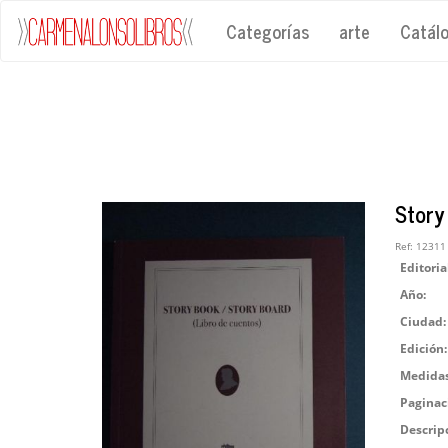
Categorías
arte
Catál
Story
Ref:
12311
Editoria
Año:
Ciudad:
Edición:
Medidas
Paginac
Descrip