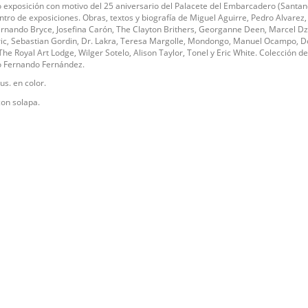
 exposición con motivo del 25 aniversario del Palacete del Embarcadero (Santan
tro de exposiciones. Obras, textos y biografía de Miguel Aguirre, Pedro Alvarez
ernando Bryce, Josefina Carón, The Clayton Brithers, Georganne Deen, Marcel D
ic, Sebastian Gordin, Dr. Lakra, Teresa Margolle, Mondongo, Manuel Ocampo, D
The Royal Art Lodge, Wilger Sotelo, Alison Taylor, Tonel y Eric White. Colección de
o Fernando Fernández.
lus. en color.
con solapa.