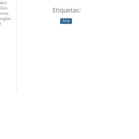
der)
, Dan
Etiquetas:
zama,
ouglas
Arte
l