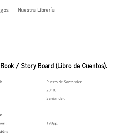
ogos
Nuestra Librería
 Book / Story Board (Libro de Cuentos).
l:
Puerto de Santander,
2010.
Santander,
:
ión:
198pp.
ción: