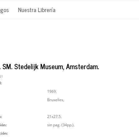
ogos
Nuestra Librería
 SM. Stedelijk Museum, Amsterdam.
51
l:
1969.
Bruxelles,
:
21x27.5.
ión:
sin pag. (34pp.).
ción: