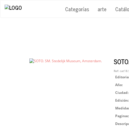
Categorías
arte
Catál
SOTO.
Ref:
cat18.
Editoria
Año:
Ciudad:
Edición:
Medidas
Paginac
Descrip