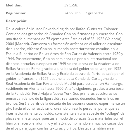
Medidas:
39.5x58.
Paginación:
24pp. 2hh. + 2 grabados.
Descripción:
De la colección Museo Privado dirigida por Rafael Gutiérrez Colomer.
Contiene dos grabados de Amadeo Gabino, firmados y numerados. Con
una tirada numerada de 75 ejemplares.Éste es el nº23. 1922 (Valencia) -
2004 (Madrid). Comienza su formación artística en el taller de escultura
de su padre, Alfonso Gabino, cursando posteriormente estudios en la
Escuela Superior de Bellas Artes de San Carlos de Valencia entre 1939 y
1944. Posteriormente, Gabino comienza un periplo internacional por
distintas escuelas europeas: en 1949 se encuentra en la Academia de
Bellas Artes de Roma gracias a una beca del gobierno italiano; en 1952
en la Academia de Bellas Artes y École du Louvre de París, becado por el
gobierno francés; en 1957 obtiene la beca Conde de Cartagena de la
Real Academia de San Fernando de Madrid para estudiar en Hamburgo,
residiendo en Alemania hasta 1960. Al año siguiente, gracias a una beca
de la Fundación Ford, viaja a Nueva York. Sus primeras esculturas se
enmarcan dentro de la figuración, realizando desnudos femeninos en
bronce. Será a partir de la década de los sesenta cuando experimente un
giro hacia el constructivismo, creando un estilo personal por el que es
internacionalmente conocido, consistente en una especie de "collage" de
placas en metal superpuestas a modo de corazas. Sus materiales son el
hierro, el acero, el aluminio y el latón, combinando en muchos casos dos
de ellos para jugar con las texturas y brillos. Destaca también en el