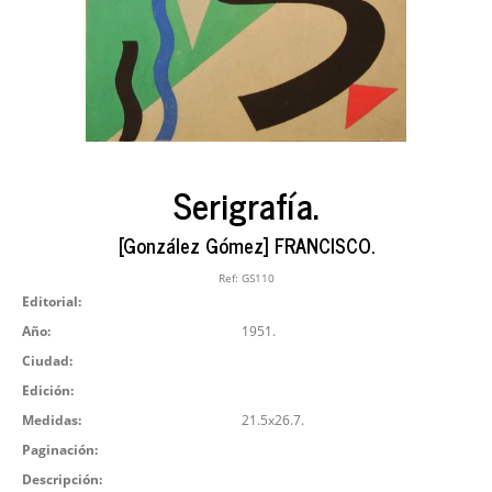
Serigrafía.
[González Gómez] FRANCISCO.
Ref:
GS110
Editorial:
Año:
1951.
Ciudad:
Edición:
Medidas:
21.5x26.7.
Paginación:
Descripción: