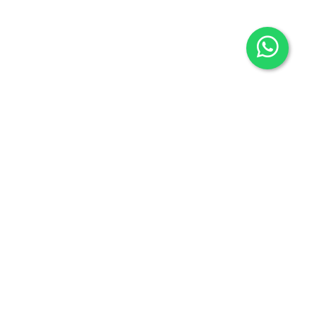
Contacto
605636503
info@carmenalonsolibros.com
Síguenos en: