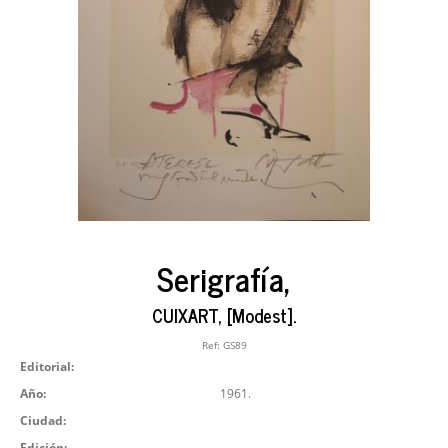
Serigrafía,
CUIXART, [Modest].
Ref:
GS89
Editorial:
Año:
1961.
Ciudad:
Edición: