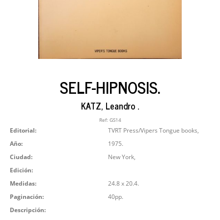
SELF-HIPNOSIS.
KATZ, Leandro .
Ref:
GS14
Editorial:
TVRT Press/Vipers Tongue books,
Año:
1975.
Ciudad:
New York,
Edición:
Medidas:
24.8 x 20.4.
Paginación:
40pp.
Descripción: