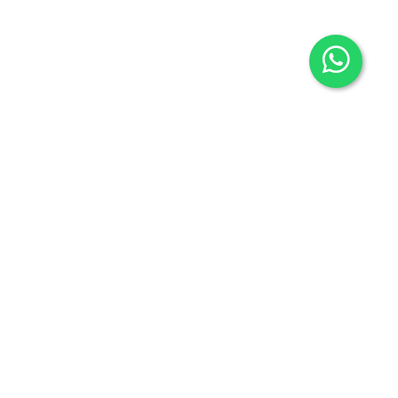
Contacto
605636503
info@carmenalonsolibros.com
Síguenos en: