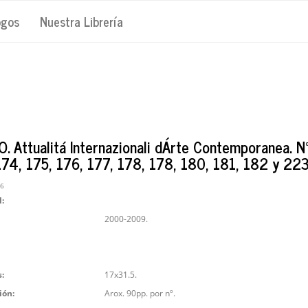
ogos
Nuestra Librería
. Attualitá Internazionali dÁrte Contemporanea. N
174, 175, 176, 177, 178, 178, 180, 181, 182 y 223
26
l:
2000-2009.
:
17x31.5.
ión:
Arox. 90pp. por nº.