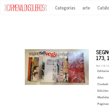
Categorías
arte
Catál
SEGNO
173, 
Ref:
c18.1
Editoria
Año:
Ciudad:
Edición:
Medidas
Paginac