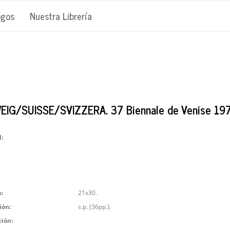
ogos
Nuestra Librería
IG/SUISSE/SVIZZERA. 37 Biennale de Venise 197
l:
:
21x30.
ión:
s.p. (36pp.).
ción: