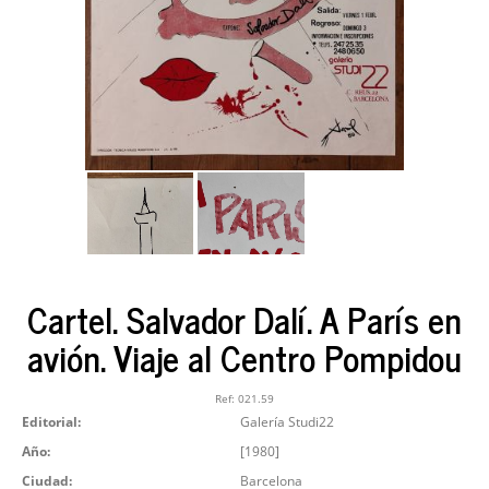
Cartel. Salvador Dalí. A París en
avión. Viaje al Centro Pompidou
Ref:
021.59
Editorial:
Galería Studi22
Año:
[1980]
Ciudad:
Barcelona