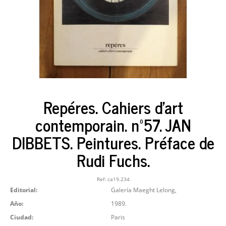
Repéres. Cahiers d'art
contemporain. nº57. JAN
DIBBETS. Peintures. Préface de
Rudi Fuchs.
Ref:
ca19.234
Editorial:
Galería Maeght Lelong,
Año:
1989.
Ciudad:
Paris