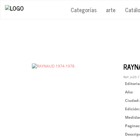
Categorías
arte
Catál
RAYN
Ref:
jn20.1
Editoria
Año:
Ciudad:
Edición:
Medidas
Paginac
Descrip