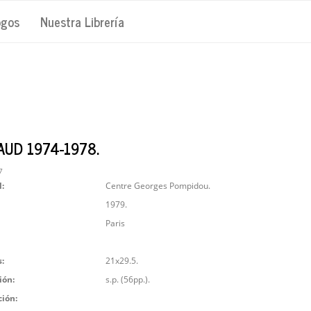
ogos
Nuestra Librería
AUD 1974-1978.
7
l:
Centre Georges Pompidou.
1979.
Paris
:
21x29.5.
ión:
s.p. (56pp.).
ción: