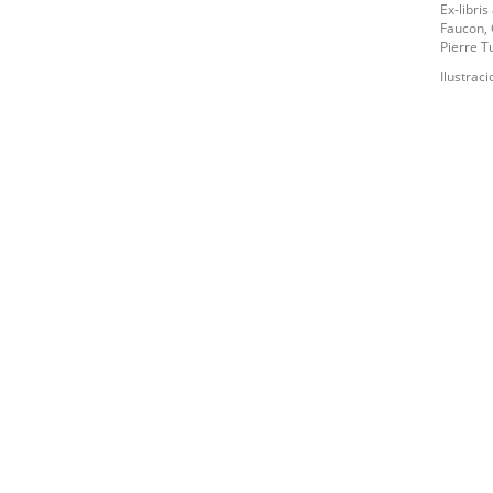
Ex-libri
Faucon, 
Pierre Tu
Ilustrac