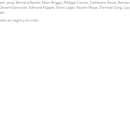
s ant. prop. Bernard Bazile, Peter Briggs, Philippe Comar, Catherine Daval, Bernar
Gérard Garouste, Edmund Kuppel, Denis Laget, Kacem Noua, Christian Sorg, Lap 
al.
iones en negro y en color.