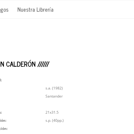
ogos
Nuestra Librería
 CALDERÓN //////
l:
s.a. (1982)
Santander
:
21x31.5
ión:
s.p. (40pp.)
ción: