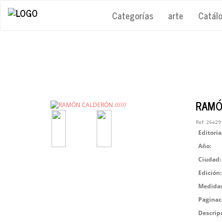
Categorías
arte
Catál
RAMÓN
Ref:
26e29
Editoria
Año:
Ciudad:
Edición:
Medidas
Paginac
Descrip