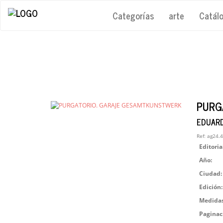
Categorías
arte
Catál
PURG
EDUAR
Ref:
ag24.
Editoria
Año:
Ciudad:
Edición:
Medidas
Paginac