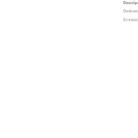
Descrip
Dedicato
En estu