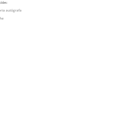
ción:
ria autógrafa
che