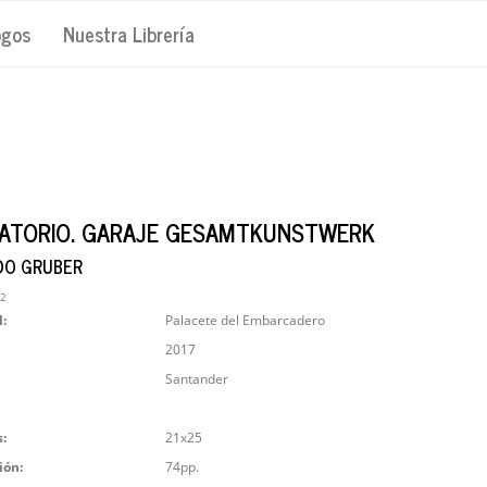
ogos
Nuestra Librería
ATORIO. GARAJE GESAMTKUNSTWERK
DO GRUBER
42
l:
Palacete del Embarcadero
2017
Santander
:
21x25
ión:
74pp.