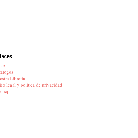
laces
cio
tálogos
stra Librería
so legal y política de privacidad
temap