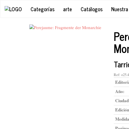
Categorías
arte
Catálogos
Nuestra 
Per
Mon
Tarr
Ref:
o25.4
Editori
Año:
Ciudad
Edición
Medida
Pagina