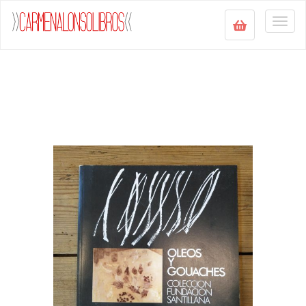
Togg
navig