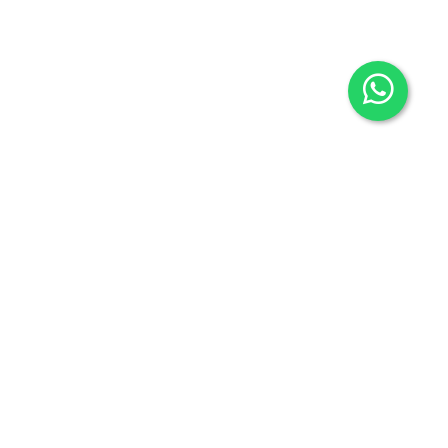
Contacto
605636503
info@carmenalonsolibros.com