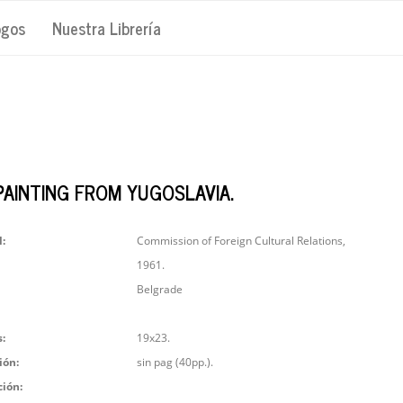
ogos
Nuestra Librería
PAINTING FROM YUGOSLAVIA.
l:
Commission of Foreign Cultural Relations,
1961.
Belgrade
:
19x23.
ión:
sin pag (40pp.).
ción: