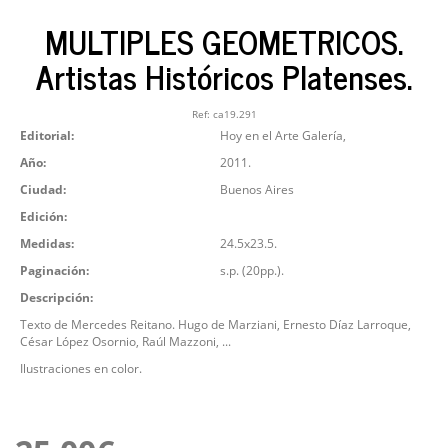
MULTIPLES GEOMETRICOS.
Artistas Históricos Platenses.
Ref:
ca19.291
Editorial:
Hoy en el Arte Galería,
Año:
2011.
Ciudad:
Buenos Aires
Edición:
Medidas:
24.5x23.5.
Paginación:
s.p. (20pp.).
Descripción:
Texto de Mercedes Reitano. Hugo de Marziani, Ernesto Díaz Larroque,
César López Osornio, Raúl Mazzoni, ...
Ilustraciones en color.