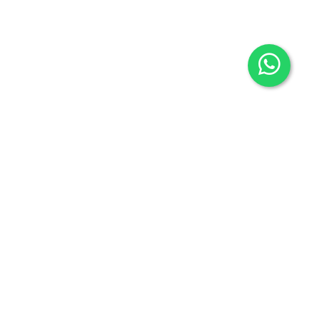
Contacto
605636503
info@carmenalonsolibros.com