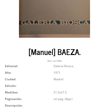
[Manuel] BAEZA.
Ref:
cal1086
Editorial:
Galería Biosca,
Año:
1971.
Ciudad:
Madrid
Edición:
Medidas:
21.5x27.5.
Paginación:
sin pag. (8pp.)
Descripción: