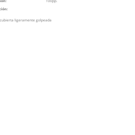
ión:
100pp.
ción:
cubierta ligeramente golpeada